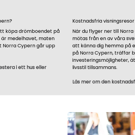
pern?
Kostnadsfria visningsresor
att köpa drömboendet på
När du flyger ner till Nor
a är medelhavet, maten
mötas från en av våra
sve
st Norra Cypern går upp
att känna dig hemma på en
på Norra Cypern, träffar b
investeringsmöjligheter, 
estera i ett hus eller
livsstil tillsammans.
Läs mer om den kostnadsfr