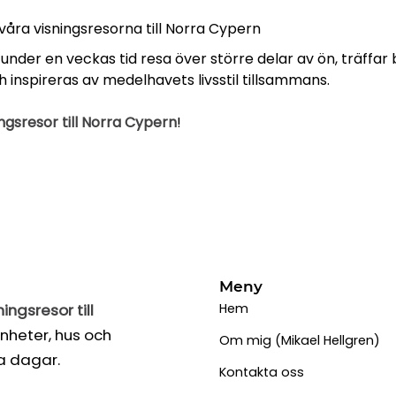
m våra visningsresorna till Norra Cypern
der en veckas tid resa över större delar av ön, träffar by
 inspireras av medelhavets livsstil tillsammans.
ingsresor till Norra Cypern
!
Meny
ningsresor till
Hem
enheter, hus och
Om mig (Mikael Hellgren)
a dagar.
Kontakta oss