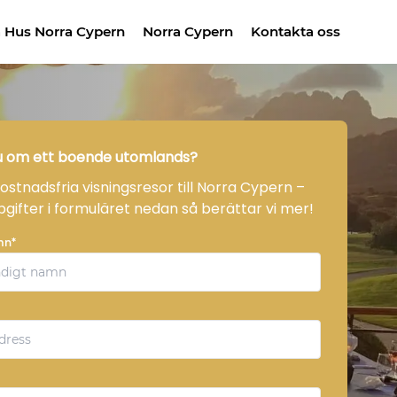
 Hus Norra Cypern
Norra Cypern
Kontakta oss
 om ett boende utomlands?
kostnadsfria visningsresor till Norra Cypern –
ppgifter i formuläret nedan så berättar vi mer!
mn*