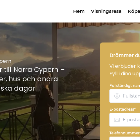
Hem
Visningsresa
Köpa
Drömmer du
ypern
Vi erbjuder 
r till Norra Cypern –
Fyll i dina u
ter, hus och andra
Fullständigt na
tiska dagar.
E-postadress*
Telefonnummer